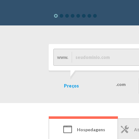
www.
.com
Preços
Hospedagens
At