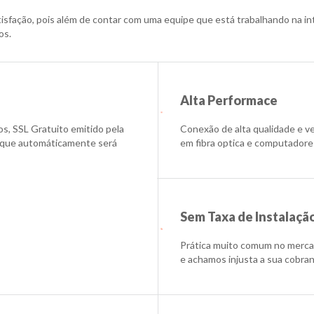
isfação, pois além de contar com uma equipe que está trabalhando na int
os.
Alta Performace
os, SSL Gratuito emitido pela
Conexão de alta qualidade e v
ta que automáticamente será
em fibra optica e computadore
Sem Taxa de Instalaçã
Prática muito comum no mercad
e achamos injusta a sua cobranç