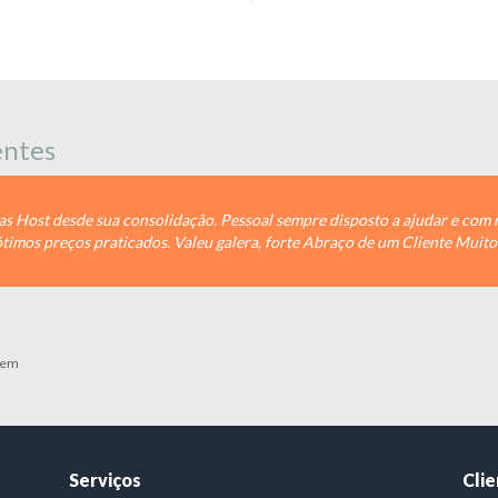
entes
 Pessoal sempre disposto a ajudar e com resposta muita rápida no
alera, forte Abraço de um Cliente Muito Satisfeito!
Serviços
Cli