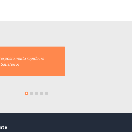
Faz pouco tempo que estou utilizando o serviço de S
comprometimento quando precisei do suporte técnic
José Ricardo
Contratou um dedicado
ente