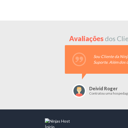
Avaliações
dos Cli
Sou Cliente da Ninjas Host desde sua consolidação.
Suporte. Além dos ótimos preços praticados. Valeu g
Deivid Roger
Contratou uma hospedagem
Ínicio