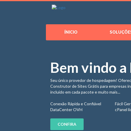
ÍNICIO
SOLUÇÕE
Bem vindo a
Seu único provedor de hospedagem! Oferec
Construtor de Sites Grátis para empresas in
incluído em cada pacote e muito mais...
Chat Online
Conexão Rápida e Confiável
Conexão Ráp
Conexão Ráp
Conexão Ráp
Conexão Ráp
Telefone
Fácil Ge
DataCenter OVH
DataCenter
DataCenter
DataCenter
DataCenter
cPanel l
CONFIRA